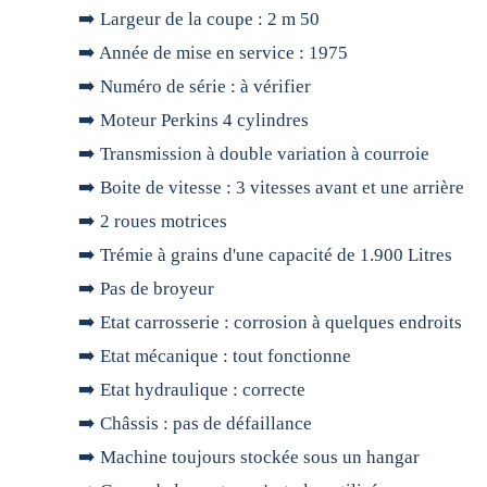
➡️ Largeur de la coupe : 2 m 50
➡️ Année de mise en service : 1975
➡️ Numéro de série : à vérifier
➡️ Moteur Perkins 4 cylindres
➡️ Transmission à double variation à courroie
➡️ Boite de vitesse : 3 vitesses avant et une arrière
➡️ 2 roues motrices
➡️ Trémie à grains d'une capacité de 1.900 Litres
➡️ Pas de broyeur
➡️ Etat carrosserie : corrosion à quelques endroits
➡️ Etat mécanique : tout fonctionne
➡️ Etat hydraulique : correcte
➡️ Châssis : pas de défaillance
➡️ Machine toujours stockée sous un hangar