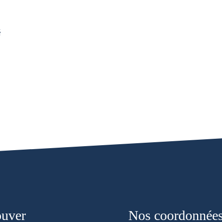
é
ouver
Nos coordonnée