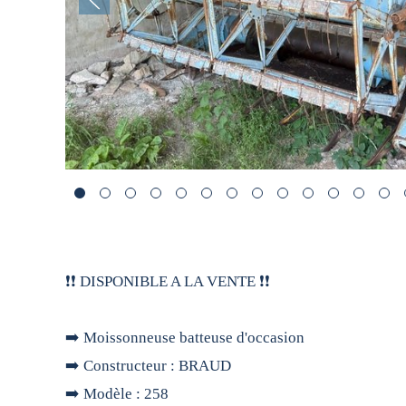
❗️❗️ DISPONIBLE A LA VENTE ❗️❗️
➡️ Moissonneuse batteuse d'occasion
➡️ Constructeur : BRAUD
➡️ Modèle : 258